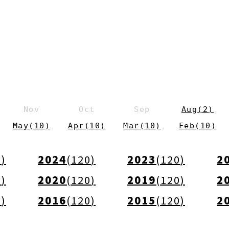
s
Nov
Oct
Sep
Aug
(
2
)
May
(
10
)
Apr
(
10
)
Mar
(
10
)
Feb
(
10
)
0
)
2024
(
120
)
2023
(
120
)
2
0
)
2020
(
120
)
2019
(
120
)
2
0
)
2016
(
120
)
2015
(
120
)
2