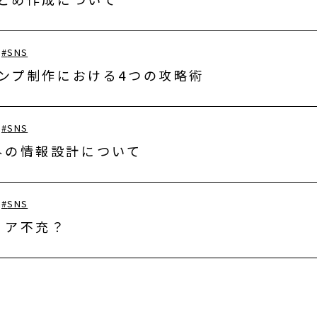
#
SNS
タンプ制作における4つの攻略術
#
SNS
外の情報設計について
#
SNS
リア不充？