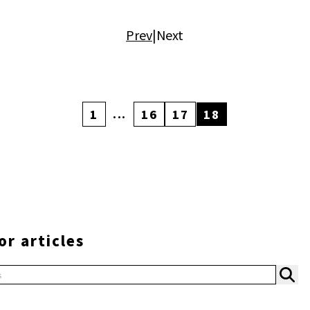
Prev
|
Next
...
1
16
17
18
or articles