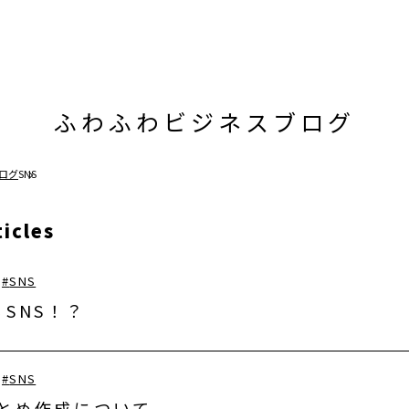
ふわふわビジネスブログ
ログ
SNS
icles
#
SNS
SNS！？
#
SNS
まとめ作成について