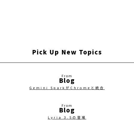
Pick Up New Topics
Blog
Gemini SparkがChromeと統合
Blog
Lyria 3.5の登場