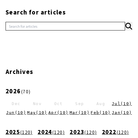
Search for articles
Archives
2026
(
70
)
Dec
Nov
Oct
Sep
Aug
Jul
(
10
)
Jun
(
10
)
May
(
10
)
Apr
(
10
)
Mar
(
10
)
Feb
(
10
)
Jan
(
10
)
2025
2024
2023
2022
(
120
)
(
120
)
(
120
)
(
120
)