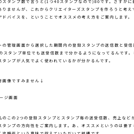
スタンプ数で言うと(1つ40スタンプなので)80です。さすがに
ありませんが、これからクリエイターズスタンプを作ろうと考え
アドバイスを、ということでオススメの考え方をご案内します。
トの管理画面から選択した期間内の登録スタンプの送信数と受信
個のスタンプ単位でも送受信数まで分かるようになってるんです。
スタンプが人気でよく使われているかが分かるんです。
考画像ですみません↓
私のこの2つの登録スタンプとスタンプ毎の送受信数、売上など
スタンプの方向性をご案内します。あ、オススメというのは要す
く攻略術という意味で捉えていただいて結構です。