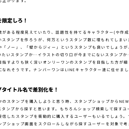
も上がります。
を限定しろ！
数がある程度見えていたり、話題性を持てるキャラクター(や作成
いスタンプを作ろうが、何万というスタンプ数に埋もれてしまい
や「ノー」、「壁からジィー」というスタンプも良いでしょうが
いたいスタンプか…イラストの切り口が今までにないスタンプか
目指すよりも狭く深いオンリーワンのスタンプを目指した方が細
になれそうです。ナンバーワンはLINEキャラクター達に任せまし
プタイトル名で差別化を！
かのスタンプを購入しようと思う時、スタンプショップからNEWや
スタンプから探すと思います。もちろんショップ検索して探すユ
受信したスタンプを衝動的に購入するユーザーもいるでしょう。
ンプショップ画面をスクロールしながら探すユーザーを対象で考