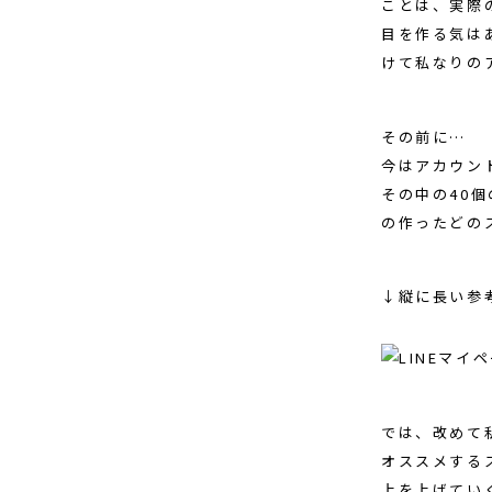
ことは、実際の
目を作る気は
けて私なりの
その前に…
今はアカウン
その中の40
の作ったどの
↓縦に長い参
では、改めて
オススメする
上を上げてい