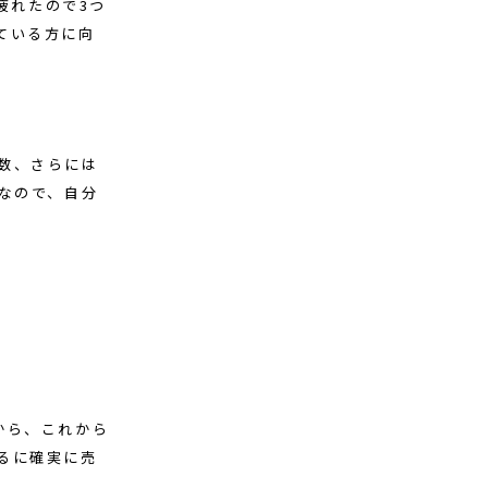
疲れたので3つ
ている方に向
数、さらには
なので、自分
から、これから
るに確実に売