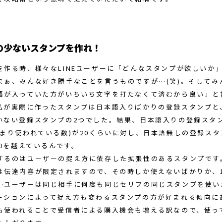
の少ないスタンプを作れ！
を作る時、様々なLINEユーザーに「どんなスタンプが欲しいか
まぁ、みんな好き勝手なことを言うものですが…(笑)。そしてみ
語が入っていた方がいちいち文字を打たなくて済むから良い」と
私が実際に作ったスタンプは日本語入りばかりの登録スタンプと
いない登録スタンプの2つでした。結果、日本語入りの登録スタ
つまり使われている数)が20くらいに対し、日本語無しの登録ス
00を越えているんです。
するのはユーザーの捉え方に依存した拡張性のあるスタンプです
は伝達内容が限定されますので、その時しか使えないばかりか、
…ユーザーは同じ相手に何度も同じセリフの同じスタンプを使い
ーションによって捉え方も変わるスタンプの方が好まれる傾向に
も使われることで受信者による購入機会も増える訳なので、使っ