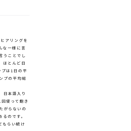
」ヒアリングを
んな一様に言
言うことでし
、ほとんど日
ンプは1日の平
タンプの平均総
。日本語入り
1回使って飽き
たがらないの
あるのです。
てもらい続け