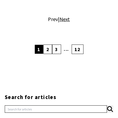
Prev
|
Next
...
1
2
3
12
Search for articles