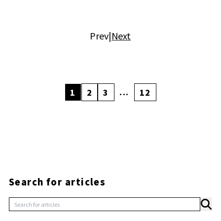
Prev
|
Next
...
1
2
3
12
Search for articles