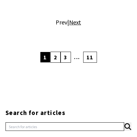
Prev
|
Next
...
1
2
3
11
Search for articles