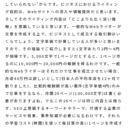
していられない”からです。ビジネスにおけるライティン
グ目的は、Webサイトへの流入や情報提供だと思います。
そしてそのライティング内容は「どこよりも広く深い情
報」を意識していると思います。一般的なWebライターが
文章を作成する上で、ビジネスとして成立する取引額はい
くらでしょう。文字単価で計算している人が多いと思いま
すので、その理論でご紹介しますと1文字あたり2円～4円
が相場です。5,000文字で1ページだとすると、1ページ作
るのに10,000円～20,000円の報酬を得るわけです。一般
的なWebライターはそれだけで仕事を成立させたい場合、
月収40万円は欲しいとして(日本人の平均年収を12ヶ月で
割りました)、比較的報酬額が高い案件(文字単価4円)のみ
で仕事をするなら、月間20ページ(100,000文字)は書く必
要がありますよね。でもこの20ページは同じ内容とは限ら
ず、SEO上意識するキーワードやテーマ、付随する企業の
サービスや背景、業界知識が必要になるわけです。それら
の学習コスト(時間)を使って毎日質の高い1ページを作成す