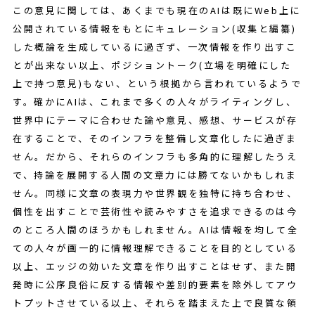
この意見に関しては、あくまでも現在のAIは既にWeb上に
公開されている情報をもとにキュレーション(収集と編纂)
した概論を生成しているに過ぎず、一次情報を作り出すこ
とが出来ない以上、ポジショントーク(立場を明確にした
上で持つ意見)もない、という根拠から言われているようで
す。確かにAIは、これまで多くの人々がライティングし、
世界中にテーマに合わせた論や意見、感想、サービスが存
在することで、そのインフラを整備し文章化したに過ぎま
せん。だから、それらのインフラも多角的に理解したうえ
で、持論を展開する人間の文章力には勝てないかもしれま
せん。同様に文章の表現力や世界観を独特に持ち合わせ、
個性を出すことで芸術性や読みやすさを追求できるのは今
のところ人間のほうかもしれません。AIは情報を均して全
ての人々が画一的に情報理解できることを目的としている
以上、エッジの効いた文章を作り出すことはせず、また開
発時に公序良俗に反する情報や差別的要素を除外してアウ
トプットさせている以上、それらを踏まえた上で良質な領