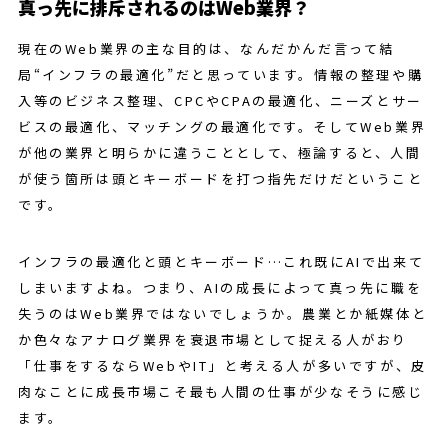
真っ先に排斥されるのはWeb業界？
現在のWeb業界の主な目的は、なんだかんだ言って結
局“インフラの最適化”だと思っています。情報の整理や購
入等のビジネス整理、CPCやCPAの最適化、ニーズとサー
ビスの最適化、マッチングの最適化です。そしてWeb業界
が他の業界と明らかに違うこととして、極論すると、人間
が使う箇所は頭とキーボードを打つ指先だけだということ
です。
インフラの最適化と頭とキーボード…これ既にAIで出来て
しまいますよね。つまり、AIの成長によって真っ先に職を
失うのはWeb業界ではないでしょうか。農業とか紙媒体と
か色々なアナログ業界を衰退市場として捉える人がおり
「仕事をするならWebやIT」と考える人が多いですが、皮
肉なことに成長市場こそ最も人間の仕事が少なそうに感じ
ます。