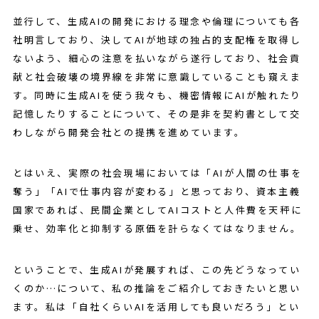
並行して、生成AIの開発における理念や倫理についても各
社明言しており、決してAIが地球の独占的支配権を取得し
ないよう、細心の注意を払いながら遂行しており、社会貢
献と社会破壊の境界線を非常に意識していることも窺えま
す。同時に生成AIを使う我々も、機密情報にAIが触れたり
記憶したりすることについて、その是非を契約書として交
わしながら開発会社との提携を進めています。
とはいえ、実際の社会現場においては「AIが人間の仕事を
奪う」「AIで仕事内容が変わる」と思っており、資本主義
国家であれば、民間企業としてAIコストと人件費を天秤に
乗せ、効率化と抑制する原価を計らなくてはなりません。
ということで、生成AIが発展すれば、この先どうなってい
くのか…について、私の推論をご紹介しておきたいと思い
ます。私は「自社くらいAIを活用しても良いだろう」とい