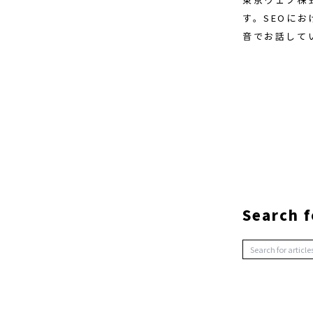
す。SEOに
音でお話して
Search f