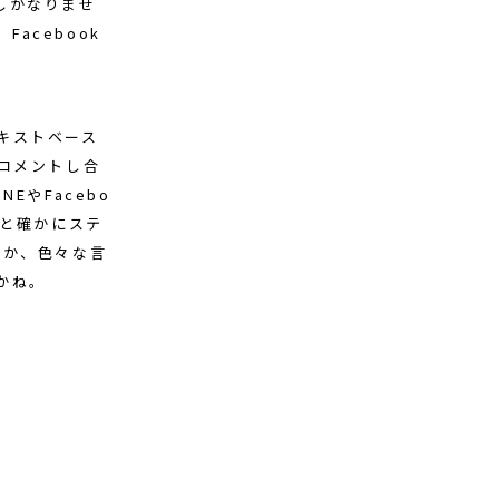
しかなりませ
acebook
キストベース
コメントし合
EやFacebo
だと確かにステ
とか、色々な言
かね。