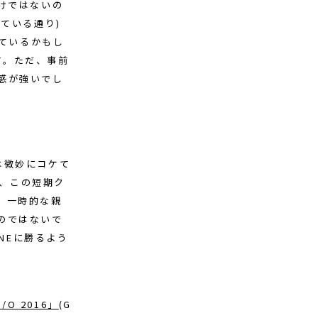
わけではないの
けている通り)
似ているかもし
す。ただ、事前
感が強いでし
＋は微妙にコケて
こで、この短期ク
、一時的な親
のではないで
NEに勝るよう
I/O 2016」
(G