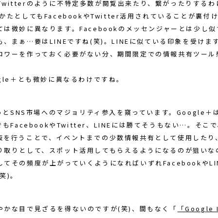
kやTwitterのように不特定多数が閲覧出来たり、繋がったりする
かたとしてもFacebookやTwitter活用されていることが裏付
ては微妙に異なります。Facebookのメッセンジャーとは少し
、まぁ…要はLINEですね(笑)。LINEに似ている印象を受けま
ロワーを作っておく必要がない分、期間限定での情報共有ツール
gle＋とも微妙に異なるわけですね。
ずっとSNS市場へのマジョリティ参入を窺っています。Google
でもFacebookやTwitter、LINEには勝てそうもない…。そ
板を行うことで、イベントまでの少数情報共有として使用したり
り取りとして、スポット活用してもらえるようになるのが狙いな
てその頻度が上がっていくようになればいずれFacebookやLI
笑)。
やかな目で見ざるを得ないのですが(笑)、間もなく「
「Google 