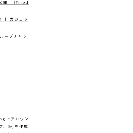
開 – ITmed
始 ｜ ガジェッ
グループチャッ
ogleアカウン
ク、板)を作成