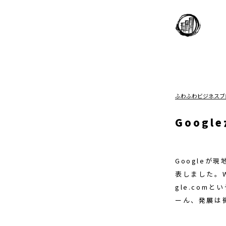
ふわふわビジネスブ
Googl
Googleが
表しました。W
gle.co
ーん、発展は微