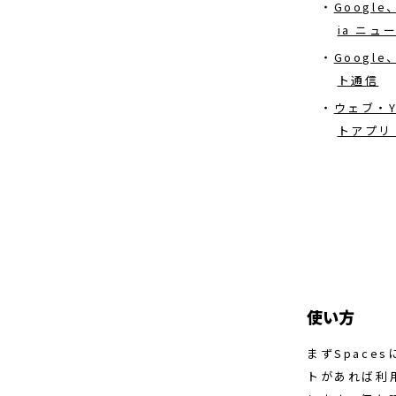
Googl
ia ニュ
Googl
ト通信
ウェブ・Y
トアプリ「
使い方
まずSpace
トがあれば利