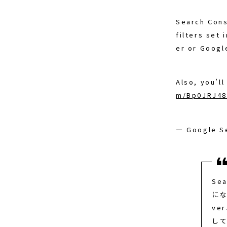
Search Cons
filters set
er or Googl
Also, you’l
m/Bp0JRJ48
— Google S
Se
にな
ve
し