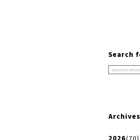
Search f
Archive
2026
(
70
)