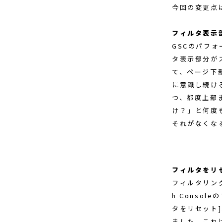
今回の変更点
フィルタ表示
GSCのパフォ
タ表示部分が
て、ページ下
に意識し続け
つ、都度上部
け？」と何度
それがなくな
フィルタをリ
フィルタリン
h Conso
タをリセット
ました。これ