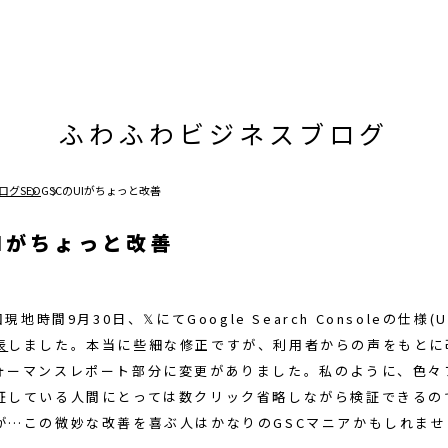
ふわふわビジネスブログ
ログ
SEO
GSCのUIがちょっと改善
UIがちょっと改善
国現地時間9月30日、𝕏にてGoogle Search Consoleの仕様(
表
しました。本当に些細な修正ですが、利用者からの声をもとに
ォーマンスレポート部分に変更がありました。私のように、色々
証している人間にとっては数クリック省略しながら検証できるの
が…この微妙な改善を喜ぶ人はかなりのGSCマニアかもしれません