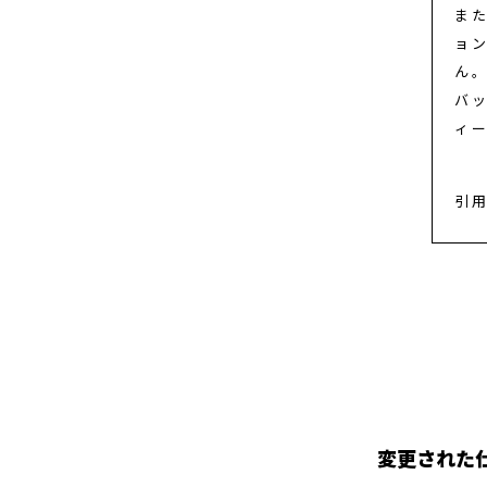
ま
ョ
ん
バ
ィ
引
変更された