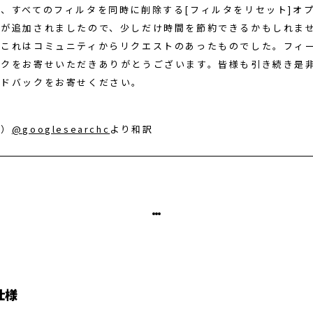
た、すべてのフィルタを同時に削除する[フィルタをリセット]オ
ンが追加されましたので、少しだけ時間を節約できるかもしれま
。これはコミュニティからリクエストのあったものでした。フィ
ックをお寄せいただきありがとうございます。皆様も引き続き是
ードバックをお寄せください。
用）
@googlesearchc
より和訳
仕様