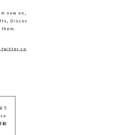
rom now on,
lts, Discov
 them.
.twitter.co
るよう
co
移動