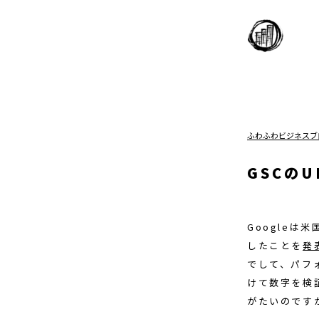
ふわふわビジネスブ
GSCの
Googleは米
したことを
発
でして、パフ
けて数字を検
がたいのです