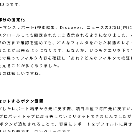
は3つです。
部分の固定化
ーマンスレポート(検索結果、Discover、ニュースの3項目)内
スクロールしても固定されたまま表示されるようになりました。
部の方まで確認を進めても、どんなフィルタをかけた状態のレポ
ることが出来るようになります。私なんか、いつもクエリを下ま
まで戻ってフィルタ内容を確認し「あれ？どんなフィルタで検証
も見ることが多くありました。
るのは嬉しいですね。
セットするボタン設置
グしたレポート結果から元に戻す際、項目単位で毎回元に戻すか、
leのプロパティトップに戻る等しないとリセットできませんでした
]ボタンが追加されることで、容易にレポートをデフォルトに戻
はかなり楽です。ワンクリックです。