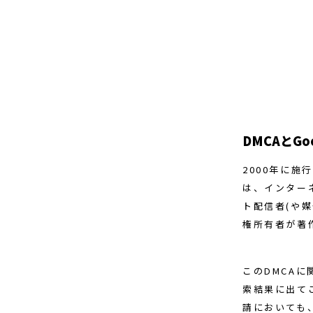
DMCAとGoo
2000年に施行さ
は、インター
ト配信者(や
権所有者が著
このDMCAに
索結果に出てこ
請においても