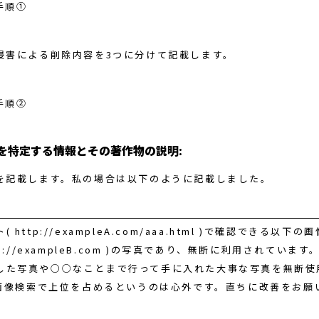
侵害による削除内容を3つに分けて記載します。
を特定する情報とその著作物の説明:
を記載します。私の場合は以下のように記載しました。
 http://exampleA.com/aaa.html )で確認できる以下
tps://exampleB.com )の写真であり、無断に利用されていま
した写真や○○なことまで行って手に入れた大事な写真を無断使
le画像検索で上位を占めるというのは心外です。直ちに改善をお願