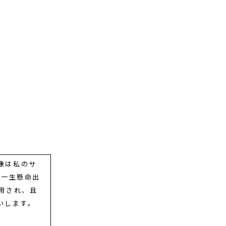
の画像は私のサ
す。一生懸命出
用され、且
いします。