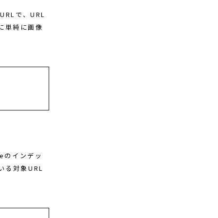
RLで、URL
に単純に画像
leのインデッ
いる対象URL