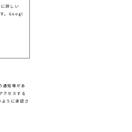
らに詳しい
。Googl
の通知等があ
アクセスする
のように承認さ