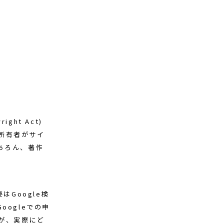
ght Act)
所有者がサイ
ちろん、著作
はGoogle検
ogleでの申
が、実際にど