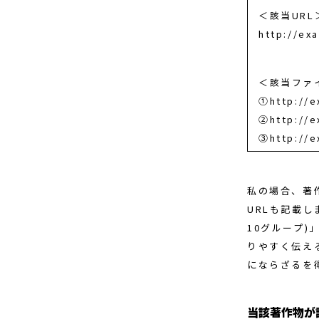
＜該当URL
http://ex
＜該当ファ
①http:/
②http:/
③http:/
私の場合、著
URLも記載
10グループ)
りやすく伝え
にならざるを
当該著作物が