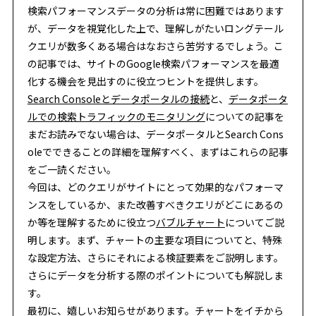
検索パフォーマンスデータの分析は常に困難ではあります
が、データを視覚化した上で、理解しがたいロングテール
クエリが数多くある場合はなおさら苦労するでしょう。こ
の記事では、サイトのGoogle検索パフォーマンスを最適
化する機会を見出すのに役立つヒントを提供します。
Search Consoleとデータポータルの接続
と、
データポータ
ルでの検索トラフィックのモニタリング
についての記事を
まだお読みでない場合は、データポータルとSearch Cons
oleでできることの詳細を理解すべく、まずはこれらの記事
をご一読ください。
今回は、どのクエリがサイトにとって効果的なパフォーマ
ンスをしているか、また改善すべきクエリがどこにあるの
か等を理解するために役立つ
バブルチャート
についてご説
明します。まず、チャートの主要な項目についてと、特殊
な設定方法、さらにそれによる検証要素をご説明します。
さらにデータを分析する際のポイントについても解説しま
す。
最初に、嬉しいお知らせがあります。チャートをイチから