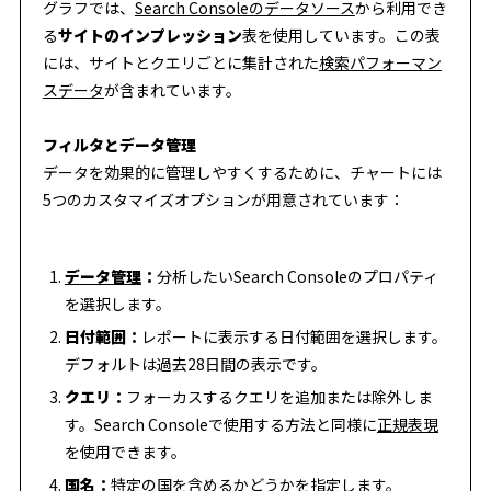
グラフでは、
Search Consoleのデータソース
から利用でき
る
サイトのインプレッション
表を使用しています。この表
には、サイトとクエリごとに集計された
検索パフォーマン
スデータ
が含まれています。
フィルタとデータ管理
データを効果的に管理しやすくするために、チャートには
5つのカスタマイズオプションが用意されています：
データ管理
：
分析したいSearch Consoleのプロパティ
を選択します。
日付範囲：
レポートに表示する日付範囲を選択します。
デフォルトは過去28日間の表示です。
クエリ：
フォーカスするクエリを追加または除外しま
す。Search Consoleで使用する方法と同様に
正規表現
を使用できます。
国名：
特定の国を含めるかどうかを指定します。