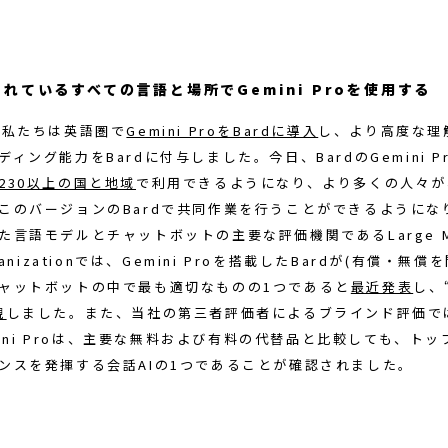
れているすべての言語と場所でGemini Proを使用する
、私たちは英語圏で
Gemini ProをBardに導入
し、より高度な理
ィング能力をBardに付与しました。今日、BardのGemini P
230以上の国と地域
で利用できるようになり、より多くの人々が
このバージョンのBardで共同作業を行うことができるようにな
た言語モデルとチャットボットの主要な評価機関であるLarge Mod
ganizationでは、Gemini Proを搭載したBardが(有償・無償
ャットボットの中で最も適切なものの1つであると
最近発表
し、
現
しました。また、当社の第三者評価者によるブラインド評価では
emini Proは、主要な無料および有料の代替品と比較しても、ト
ンスを発揮する会話AIの1つであることが確認されました。