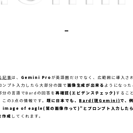
る記事
は、
Gemini Pro
が英語圏だけでなく、広範囲に導入さ
ロンプト入力したら大部分の国で
画像生成が出来る
ようになった
分の言語でBardの回答を
再確認(エビデンスチェック)
するこ
。この3点の情報です。
既に日本でも、
Bard(現Gemini)
で、
 a image of eagle(鷲の画像作って)”とプロンプト入力した
を作成
してくれます。