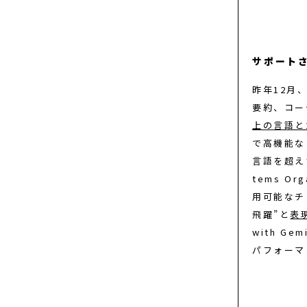
サポートさ
昨年12月
要約、コーデ
上の言語と
で高機能な
言語を超え
tems Or
用可能なチ
飛躍”と
表
with G
パフォーマ