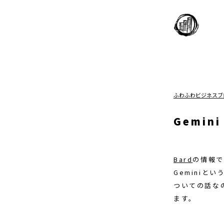
ふわふわビジネスブ
Gemin
Bard
の情報で
Geminiと
ついての話な
ます。