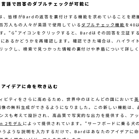
の言語で回答のダブルチェックが可能に
eでは、皆様がBardの返答を裏付けする機能を求めていることを把
百万人もの人々が英語で使用している
ダブルチェック機能
を40
す。“G”アイコンをクリックすると、Bardはその回答を立証す
上にあるかどうかを再確認します。確認できた場合は、ハイライ
リックし、検索で見つかった情報の裏付けや矛盾について詳し
でアイデアに命を吹き込む
ィビティをさらに高めるため、世界中のほとんどの国において
が画像の無料生成ができるようになりました。この新しい機能は、
ンスも考えて設計され、高品質で写実的な出力を提供する、ア
en 2モデル
によって提供されています。“サーフボードに乗る犬
いうような説明を入力するだけで、Bardはあなたのアイデアに