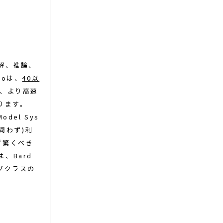
解、推論、
roは、
40以
、より高速
ります。
el Sys
を問わず)利
“驚くべき
、Bard
ップクラスの