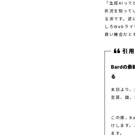
「生成AIっ
状況を知って
る派です。逆
しろWebラ
良い機会だと
Bardの
る
本日より、
言語、国、
この度、Ba
けします。
ます。