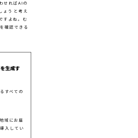
わせればAIの
ょう――と考え
ですよね。む
差を確認できる
像を生成す
いるすべての
と地域にお届
を導入してい