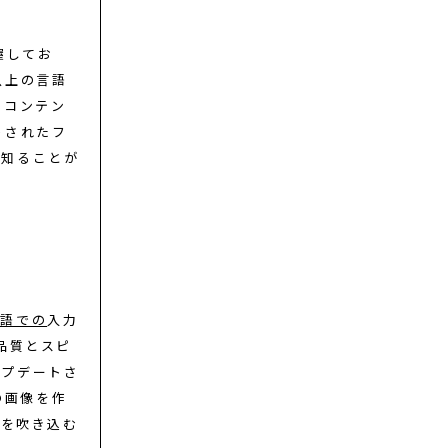
握してお
以上の言語
るコンテン
トされたフ
く知ることが
英語での
入力
品質とスピ
ップデートさ
の画像を作
命を吹き込む