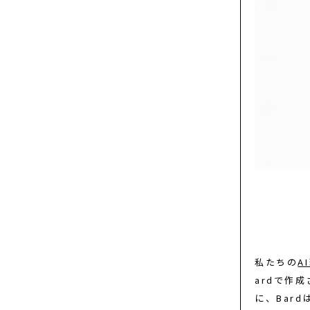
私たちの
A
ardで作
に、Bard