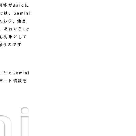
の機能がBardに
では、Gemini
ており、他言
、あれから1ヶ
本も対象として
と思うのです
でGemini
デート情報を