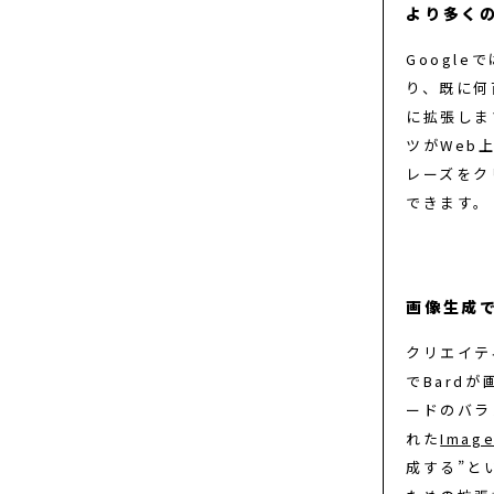
より多く
Googl
り、既に何
に拡張しま
ツがWeb
レーズをク
できます。
画像生成
クリエイテ
でBard
ードのバラ
れた
Imag
成する”と