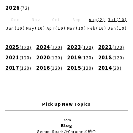
2026
(
72
)
Dec
Nov
Oct
Sep
Aug
(
2
)
Jul
(
10
)
Jun
(
10
)
May
(
10
)
Apr
(
10
)
Mar
(
10
)
Feb
(
10
)
Jan
(
10
)
2025
2024
2023
2022
(
120
)
(
120
)
(
120
)
(
120
)
2021
2020
2019
2018
(
120
)
(
120
)
(
120
)
(
120
)
2017
2016
2015
2014
(
120
)
(
120
)
(
120
)
(
20
)
Pick Up New Topics
Blog
Gemini SparkがChromeと統合