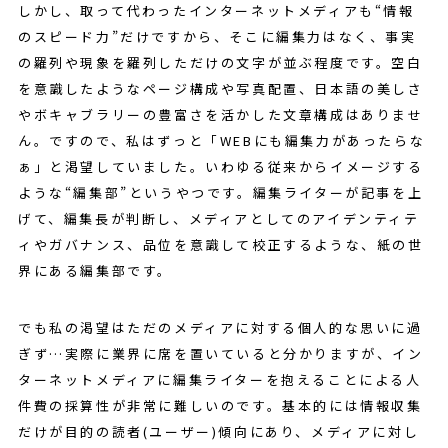
しかし、取って代わったインターネットメディアも“情報
のスピード力”だけですから、そこに編集力はなく、事実
の羅列や現象を羅列しただけの文字が並ぶ程度です。空白
を意識したようなページ構成や写真配置、日本語の美しさ
やボキャブラリーの豊富さを活かした文章構成はありませ
ん。ですので、私はずっと「WEBにも編集力があったらな
ぁ」と渇望していました。いわゆる従来からイメージする
ような“編集部”というやつです。編集ライターが記事を上
げて、編集長が判断し、メディアとしてのアイデンティテ
ィやガバナンス、品位を意識して校正するような、紙の世
界にある編集部です。
でも私の渇望はただのメディアに対する個人的な思いに過
ぎず…実際に業界に席を置いていると分かりますが、イン
ターネットメディアに編集ライターを抱えることによる人
件費の採算性が非常に難しいのです。基本的には情報収集
だけが目的の読者(ユーザー)傾向にあり、メディアに対し