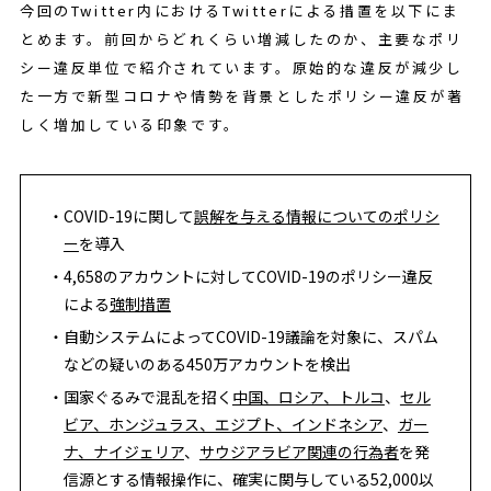
今回のTwitter内におけるTwitterによる措置を以下にま
とめます。前回からどれくらい増減したのか、主要なポリ
シー違反単位で紹介されています。原始的な違反が減少し
た一方で新型コロナや情勢を背景としたポリシー違反が著
しく増加している印象です。
COVID-19に関して
誤解を与える情報についてのポリシ
ー
を導入
4,658のアカウントに対してCOVID-19のポリシー違反
による
強制措置
自動システムによってCOVID-19議論を対象に、スパム
などの疑いのある450万アカウントを検出
国家ぐるみで混乱を招く
中国、ロシア、トルコ
、
セル
ビア、ホンジュラス、エジプト、インドネシア
、
ガー
ナ、ナイジェリア
、
サウジアラビア関連の行為者
を発
信源とする情報操作に、確実に関与している52,000以