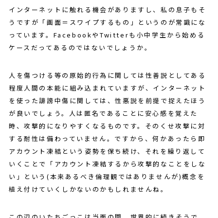
インターネットに触れる機会がありますし、私の息子もそ
うですが「画面＝スワイプするもの」というのが常識にな
っています。FacebookやTwitterも小中学生から始める
ケースだってあるのではないでしょうか。
人を傷つける等の原始的行為に関しては性善説としてある
程度人間の本能に組み込まれていますが、インターネット
を使った誹謗中傷に関しては、性悪説を前提で捉えたほう
が良いでしょう。人は匿名であることに安心感を覚えた
時、攻撃的になりやすくなるものです。そのくせ攻撃に対
する耐性は備わっていません。ですから、何かあったら即
アカウント凍結という姿勢を保ち続け、それを繰り返して
いくことで「アカウント凍結するから攻撃的なことをしな
い」という(本来あるべき倫理観ではありませんが)概念を
植え付けていくしかないのかもしれませんね。
この辺のいたちごっこは当面の間、世界的に続きそうで