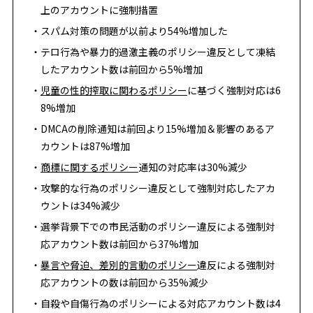
上のアカウントに強制措置
スパム対策の問題が以前より54%増加した
テロ行為や暴力的過激主義のポリシー違反として凍結
したアカウント数は前回から5%増加
児童の性的搾取に関わるポリシー
に基づく強制対応は6
8%増加
DMCAの削除通知は前回より15%増加＆影響のあるア
カウントは87%増加
商標に関するポリシー
通知の対応率は30%減少
攻撃的な行為のポリシー違反として強制対応したアカ
ウントは34%減少
選挙背景下での市民活動のポリシー違反による強制対
応アカウント数は前回から37%増加
暴言や脅迫、差別的言動のポリシー
違反による強制対
応アカウントの数は前回から35%減少
自殺や自傷行為のポリシーによる対応アカウント数は4