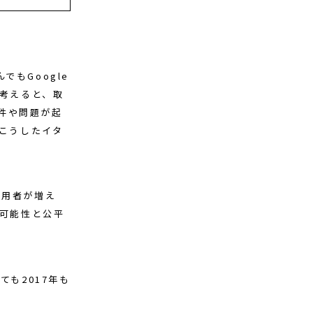
もGoogle
を考えると、取
件や問題が起
後こうしたイタ
利用者が増え
の可能性と公平
も2017年も