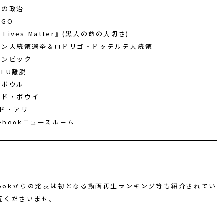
ルの政治
ンGO
ck Lives Matter』(黒人の命の大切さ)
リピン大統領選挙＆ロドリゴ・ドゥテルテ大統領
リンピック
スEU離脱
ーボウル
ィッド・ボウイ
メド・アリ
cebookニュースルーム
ebookからの発表は初となる動画再生ランキング等も紹介されて
覧くださいませ。