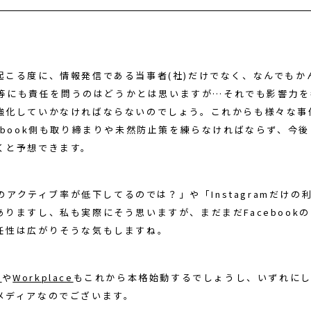
こる度に、情報発信である当事者(社)だけでなく、なんでもかんで
ook等にも責任を問うのはどうかとは思いますが…それでも影響力
強化していかなければならないのでしょう。これからも様々な事
cebook側も取り締まりや未然防止策を練らなければならず、今
くと予想できます。
okのアクティブ率が低下してるのでは？」や「Instagramだけの
ありますし、私も実際にそう思いますが、まだまだFacebook
任性は広がりそうな気もしますね。
e
や
Workplace
もこれから本格始動するでしょうし、いずれにして
メディアなのでございます。