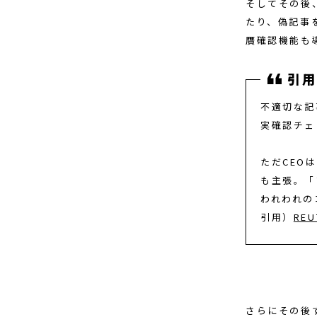
そしてその後
たり、偽記事
贋確認機能も
不適切な記
実確認チェ
ただCEO
も主張。「
われわれの
引用）
REU
さらにその後す