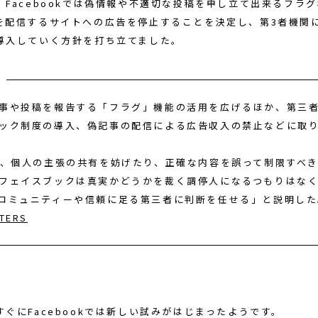
、Facebookでは偽情報や不適切な投稿を申し立て出来るフラ
を配信するサイトへの広告を停止することを決定し、第3者機関
導入していく方針を打ち立てました。
事や投稿を報告する「フラグ」機能の活用を広げるほか、第三
ック制度の導入、偽記事の配信による広告収入の禁止などに取
は、個人の主張の共有を妨げたり、正確な内容を誤って制限すべ
フェイスブックは真実かどうかを裁く調停人になるつもりはな
コミュニティーや信頼に足る第三者に判断を任せる」と説明した
TERS
ぐにFacebookでは新しい試みがはじまったようです。