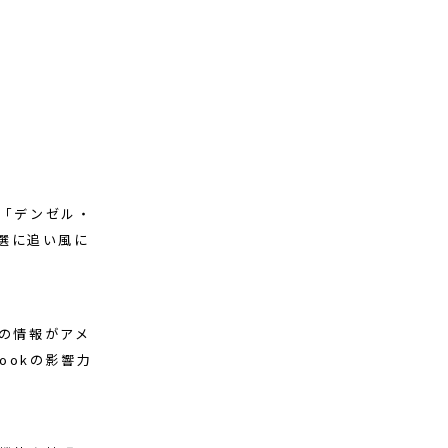
や「デンゼル・
選に追い風に
での情報がアメ
ookの影響力