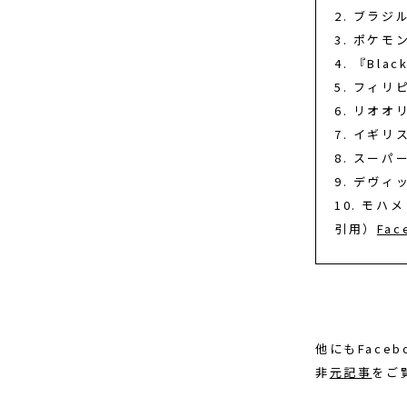
2. ブラジ
3. ポケモ
4. 『Bla
5. フィ
6. リオオ
7. イギリ
8. スーパ
9. デヴ
10. モハ
引用）
Fa
他にもFac
非
元記事
をご