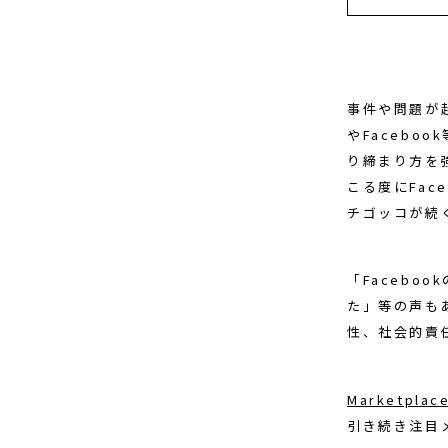
事件や問題が起
やFaceb
り締まり方を
こる度にFa
チゴッコが続
「Facebo
た」等の声も
性、社会的責
Marketplac
引き続き注目