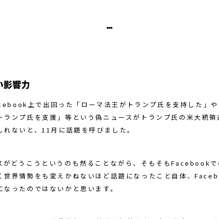
い影響力
acebook上で出回った「ローマ法王がトランプ氏を支持した」
トランプ氏を支援」等という偽ニュースがトランプ氏の米大統領
しれないと、11月に話題を呼びました。
スがどうこうというのも然ることながら、そもそもFacebook
く世界情勢をも変えかねないほど話題になったこと自体、Faceb
になったのではないかと思います。