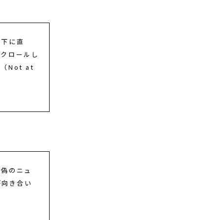
の下に直
スクロールし
ot at
が偽のニュ
が向き合い