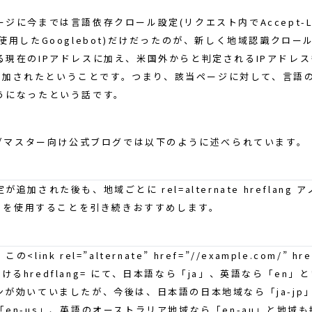
ジに今までは言語依存クロール設定(リクエスト内でAccept-Lan
使用したGooglebot)だけだったのが、新しく地域認識クロー
る現在のIPアドレスに加え、米国外からと判定されるIPアドレス
)も追加されたということです。つまり、該当ページに対して、言語
うになったという話です。
ウェブマスター向け公式ブログでは以下のように述べられています。
追加された後も、地域ごとに rel=alternate hreflang
L を使用することを引き続きおすすめします。
link rel=”alternate” href=”//example.com/” hre
>におけるhredflang= にて、日本語なら「ja」、英語なら「en
ンが効いていましたが、今後は、日本語の日本地域なら「ja-jp
en-us」、英語のオーストラリア地域なら「en-au」と地域