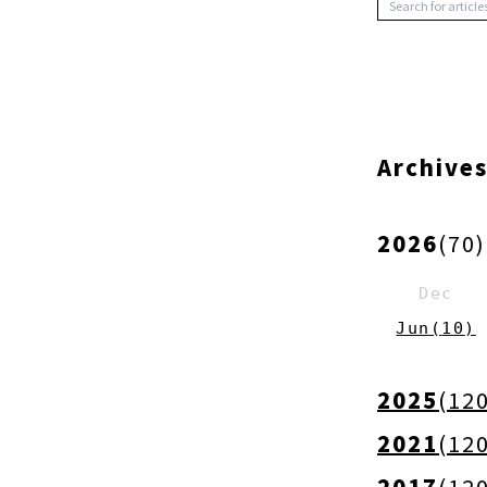
Archive
2026
(
70
)
Dec
Jun
(
10
)
2025
(
12
2021
(
12
2017
(
12