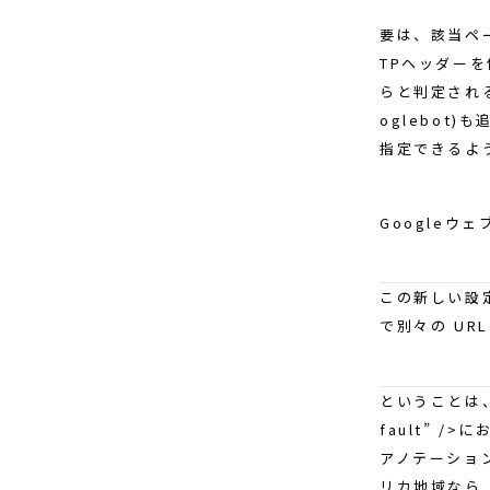
要は、該当ペー
TPヘッダーを
らと判定され
oglebot
指定できるよ
Google
この新しい設定が
で別々の UR
ということは、この<
fault” /
アノテーショ
リカ地域なら「