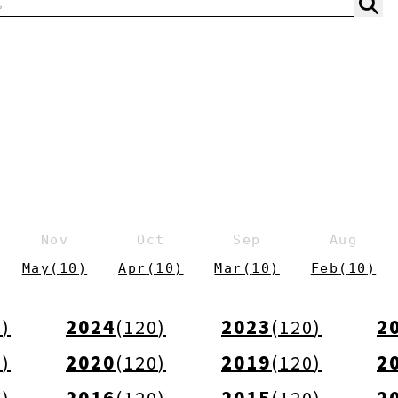
s
Nov
Oct
Sep
Aug
May
(
10
)
Apr
(
10
)
Mar
(
10
)
Feb
(
10
)
0
)
2024
(
120
)
2023
(
120
)
2
0
)
2020
(
120
)
2019
(
120
)
2
0
)
2016
(
120
)
2015
(
120
)
2