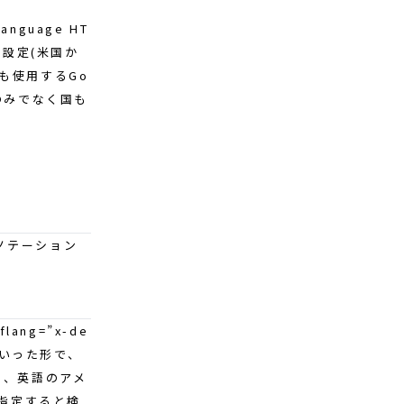
guage HT
ル設定(米国か
も使用するGo
のみでなく国も
 アノテーション
flang=”x-de
」といった形で、
」、英語のアメ
も指定すると検