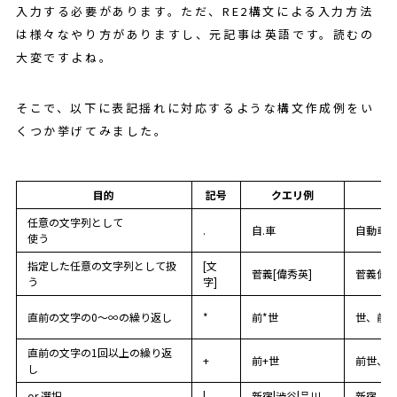
入力する必要があります。ただ、RE2構文による入力方法
は様々なやり方がありますし、元記事は英語です。読むの
大変ですよね。
そこで、以下に表記揺れに対応するような構文作成例をい
くつか挙げてみました。
目的
記号
クエリ例
任意の文字列として
.
自.車
自動車
使う
指定した任意の文字列として扱
[文
菅義[偉秀英]
菅義偉
う
字]
直前の文字の0～∞の繰り返し
*
前*世
世、前
直前の文字の1回以上の繰り返
+
前+世
前世、
し
or 選択
|
新宿|渋谷|品川
新宿、