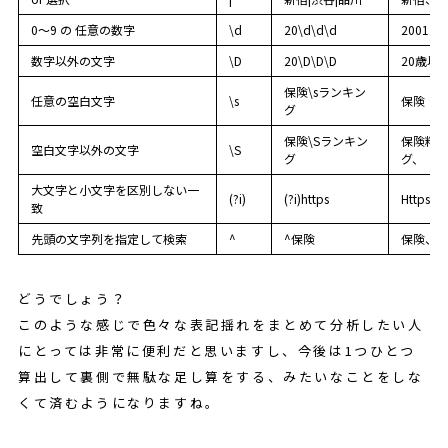
0～9 の 任意の数字
\d
20\d\d\d
20011、
数字以外の文字
\D
20\D\D\D
20歳以
保険\sランキン
任意の空白文字
\s
保険 ラ
グ
保険\Sランキン
保険料
空白文字以外の文字
\S
グ
グ、
大文字と小文字を区別しない一
(?i)
(?i)https
Https、
致
先頭の文字列を指定して検索
^
^保険
保険、
どうでしょう？
このような感じで色々な表記揺れをまとめて分析したい人
にとっては非常に便利だと思いますし、今後は1つひとつ
算出して裏側で無駄な足し算をする、みたいなことをしな
くて済むようになりますね。