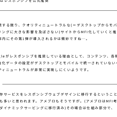
leはレスポンシブを公式推奨
読する限り、クオリティニュートラルな(＝デスクトップからモ
キングに大きな影響を及ぼさない)サイトからMFI化していくと
年内にその第1弾が導入されるかは微妙ですね…。
ogleがレスポンシブを推奨している理由として、コンテンツ、各
造化データの設定がデスクトップとモバイルで統一されていない
ティニュートラルが非常に実現しにくいようです。
存サービスをレスポンシブウェブデザインに移行するというこ
も多いと思われます。アメブロもそうですが。(アメブロはMFI
ダイナミックサービングに移行済み)その場合は仕組み部分で、