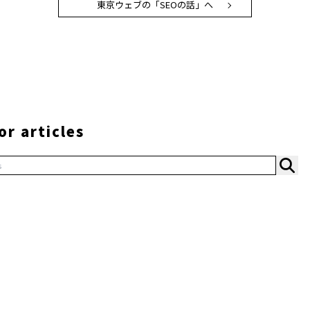
東京ウェブの「SEOの話」へ
or articles
s