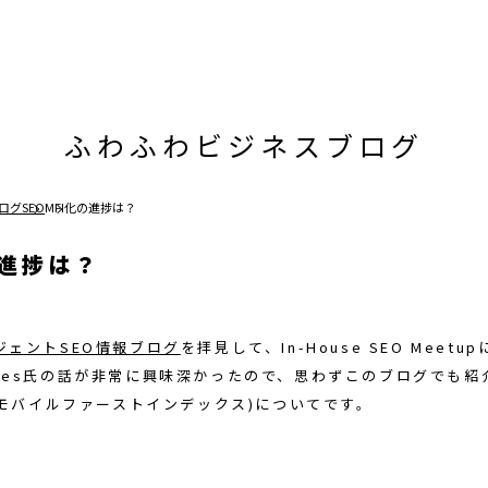
ふわふわビジネスブログ
ログ
SEO
MFI化の進捗は？
の進捗は？
ジェントSEO情報ブログ
を拝見して、In-House SEO Meetu
 Illyes氏の話が非常に興味深かったので、思わずこのブログでも
(モバイルファーストインデックス)についてです。