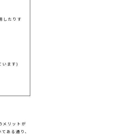
使用したりす
ています)
のメリットが
いてある通り、