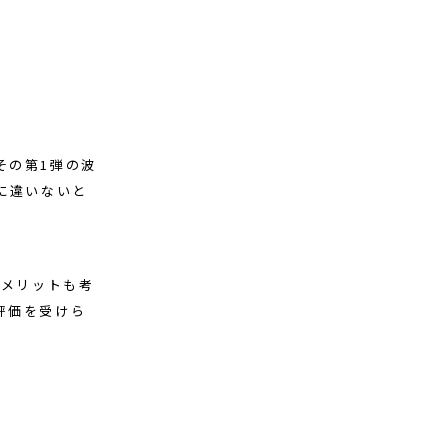
その第1弾の波
に違いないと
Iメリットも考
評価を受けら