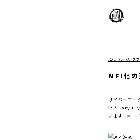
ふわふわビジネスブ
MFI化
サイバーエー
leのGary
います。MFI