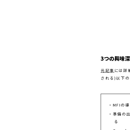
3つの興味
元記事
には詳
される)以下
MFI
準備の出
る