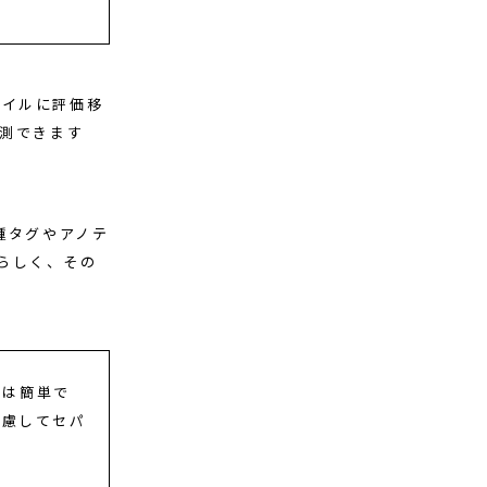
バイルに評価移
推測できます
種タグやアノテ
らしく、その
とは簡単で
考慮してセパ