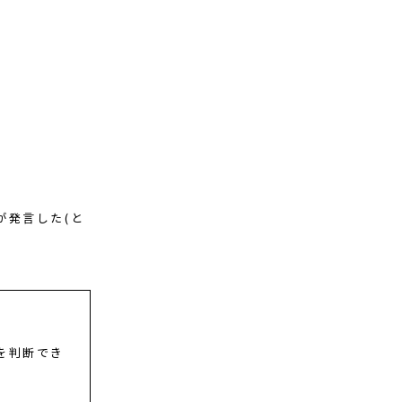
が発言した(と
無を判断でき