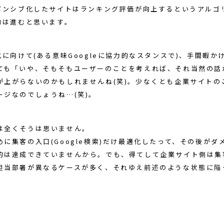
スポンシブ化したサイトはランキング評価が向上するというアルゴ
Iは進むと思います。
化に向けて(ある意味Googleに協力的なスタンスで)、手間暇か
ても「いや、そもそもユーザーのことを考えれば、それ当然の話
が上がらないのかもしれませんね(笑)。少なくとも企業サイトの
ージなのでしょうね…(笑)。
は全くそうは思いません。
に集客の入口(Google検索)だけ最適化したって、その後がダ
的は達成できていませんから。でも、得てして企業サイト側は集
担当部署が異なるケースが多く、それゆえ前述のような状態に陥
。