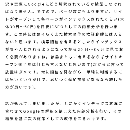
況や実際にGoogleにどう解釈されているか検証しなけれ
ばなりません。ですので、ページ数にもよりますが、サイ
トがオープンして各ページがインデックスされたくらい(大
体30日～60日)を目安にSEOとしての内部分析を行いま
す。この時にはおそらくまだ検索順位の検証範疇には入ら
ないと思います。検索順位を考えるとしたらインデックス
がちゃんとされるようになってから2ヶ月～3ヶ月は見てお
く必要がありますね。結局まともに考えるならばサイトオ
ープン後半年は何とも言えないと思います(だからと言って
放置はダメです。常に順位を見ながら…単純に判断するに
は早いというだけで、思いつく追加施策があるなら施した
方が良いです)。
話が逸れてしまいましたが、とにかくインデックス状況に
合わせてGoogleの解釈を踏まえた内部分析を行い、その
結果を基に次の施策としての改修を図るわけです。