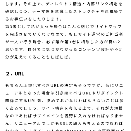
します。その上で、ディレクトリ構造と内部リンク構造を
確認しつつ、テーマ性を意識したストラクチャを再構築す
るお手伝いをしたりします。
第3者として私が入った場合はこんな感じでサイトマップ
を完成させていくわけなので、もしサイト運営のご担当者
が一人で行う場合、必ず誰か第3者に相談した方が良いと
思います。自分では気づかなかったコンテンツ設計や不足
分が見えてくることもしばしば。
２．URL
もちろん正規化すべきURLの決定もそうですが、仮にリニ
ューアルとなった場合は引き継ぐべきURLやリダイレクト
関係にするURL等、決めておかなければならないことは多
くあるでしょう。サイト構造を考える上で、それが大規模
なのであればサブドメインも視野に入れなければなりませ
ん。リニューアルでしかもSSLの導入も考えるのであれば
なおのことリダイレクトやWebMasterToolの再設定など