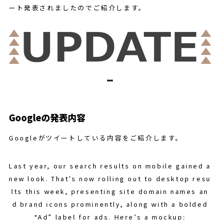
ート発表されましたのでご紹介します。
Googleの発表内容
Googleがツイートしている内容をご紹介します。
Last year, our search results on mobile gained a
new look. That’s now rolling out to desktop resu
lts this week, presenting site domain names an
d brand icons prominently, along with a bolded
“Ad” label for ads. Here’s a mockup: