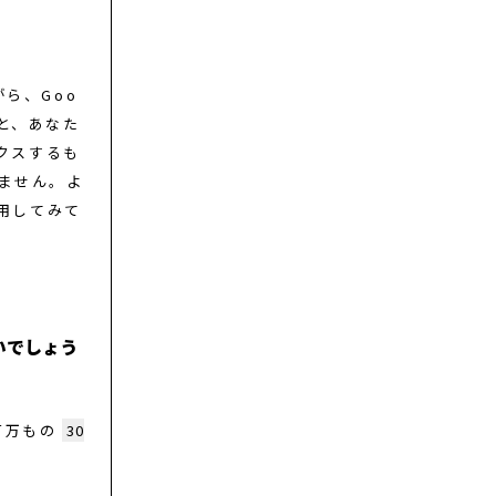
ら、Goo
と、あなた
クスするも
しません。よ
用してみて
いでしょう
百万もの
30