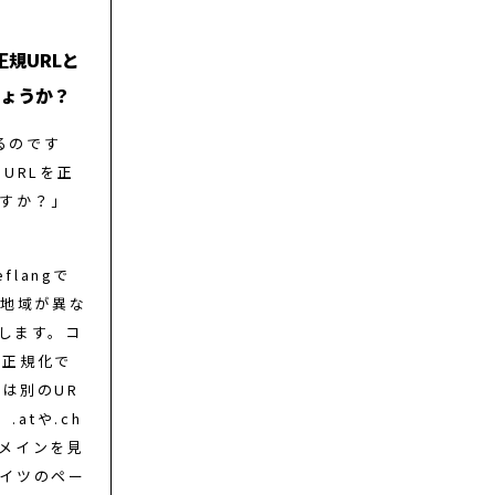
正規URLと
ょうか？
るのです
うURLを正
すか？」
langで
は地域が異な
定します。コ
、正規化で
は別のUR
atや.ch
ドメインを見
イツのペー