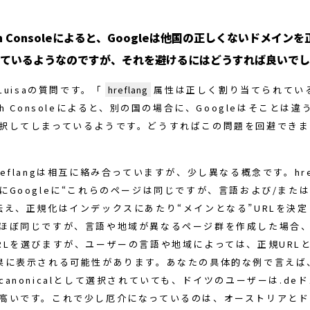
ch Consoleによると、Googleは他国の正しくないドメインを
ているようなのですが、それを避けるにはどうすれば良いでし
Luisaの質問です。「
hreflang
属性は正しく割り当てられてい
ch Consoleによると、別の国の場合に、Googleはそことは違
択してしまっているようです。どうすればこの問題を回避できま
eflangは相互に絡み合っていますが、少し異なる概念です。href
にGoogleに“これらのページは同じですが、言語および/また
伝え、正規化はインデックスにあたり“メインとなる”URLを決
ほぼ同じですが、言語や地域が異なるページ群を作成した場合
RLを選びますが、ユーザーの言語や地域によっては、正規URLと
果に表示される可能性があります。あなたの具体的な例で言えば、.
canonicalとして選択されていても、ドイツのユーザーは.de
高いです。これで少し厄介になっているのは、オーストリアとド