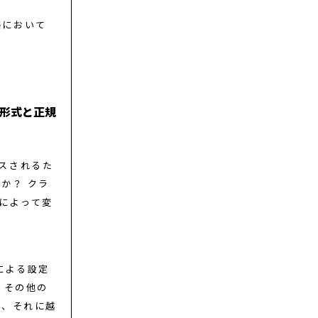
略において
L形式と正規
クスされるた
か？ クラ
かによって変
者による設定
、その他の
ば、それに越