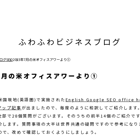
ふわふわビジネスブログ
ログ
SEO
2023年7月の米オフィスアワーより①
年7月の米オフィスアワーより①
に米国現地(英語圏)で実施された
English Google SEO office 
アップ記事
が出ましたので、毎度のように和訳してご紹介します
全部で28個質問がございます。そのうちの前半14個のご紹介で
介します。質問事項の大半は世界共通の疑問ですので参考になり
ので、改めて確認しておくようにしましょう。