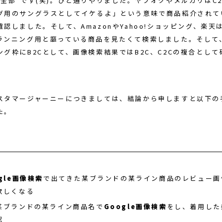
“全部”です(笑)。ひと通りやりました。ヤフオクやメルカリはC
グ用のサングラスとしてイケるよ」という意味で商品紹介されて
認しました。そして、AmazonやYahoo!ショッピング、楽天
ランニング用と謳っている商品を見たくて検索しました。そして、G
ング枠にB2Cとして、画像検索結果ではB2C、C2Cの複合とし
スタマージャーニーにつきましては、結論から申しますと以下の
た。
gle画像検索
で出てきた某ブランドの某ライン商品のレビュー画
欲しくなる
某ブランドの某ライン商品名で
Google画像検索
をし、着用した
認