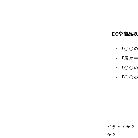
ECや商品
「○○
「履歴
「○○
「○○
どうですか？
か？