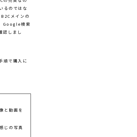
2Cの売買なの
いるのではな
はB2Cメインの
oogle検索
て確認しまし
手順で購入に
像と動画を
感じの写真