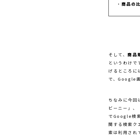
商品の
そして、
商品
というわけで
げるところに
で、Goog
ちなみに今回
ビーニー」、
でGoogl
関する検索ク
索は利用され