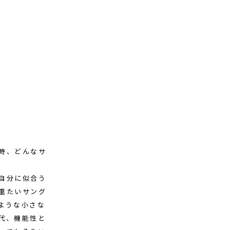
時、どんなサ
自分に似合う
重たいサング
ような小さな
代、機能性と