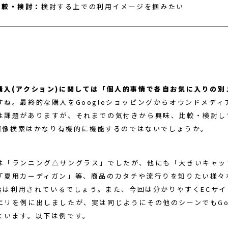
比較・検討：
検討する上での利用イメージを掴みたい
購入(アクション)に関しては「個人的事情で各自お気に入りの別
すね。最終的な購入をGoogleショッピングからオウンドメディ
は課題がありますが、それまでの気付きから興味、比較・検討し
le画像検索はかなり有機的に機能するのではないでしょうか。
は「ランニング△サングラス」でしたが、他にも「大きいキャッ
「夏用カーディガン」等、商品のカタチや流行りを知りたい様々
e検索は利用されているでしょう。また、今回は分かりやすくECサ
エリを例に出しましたが、実は同じようにその他のシーンでもGoo
ています。以下は例です。