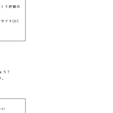
安くて評価の
サイト(EC
ょう？
す。
たい