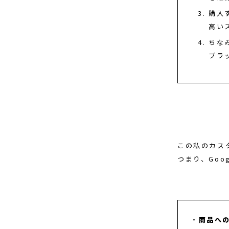
購入
高い
ちな
プラ
この私のカス
つまり、Go
商品へ