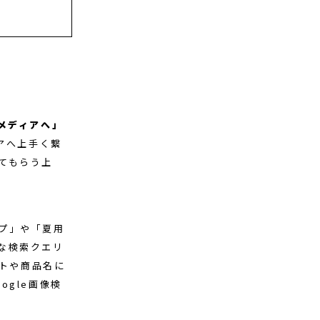
メディアへ」
アへ上手く繋
てもらう上
プ」や「夏用
な検索クエリ
イトや商品名に
gle画像検