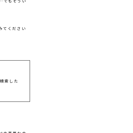
…でもそうい
みてください
と検索した