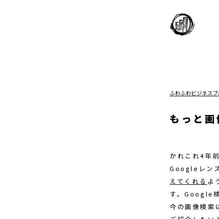
ふわふわビジネスブ
もっと画
かれこれ4年
Googleレ
えてくれる
よ
す。Goog
今の画像検索