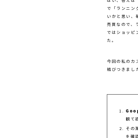
はい、答えは
で「ランニン
いかと思い、確
売買なので、
ではショッピ
た。
今回の私のカ
結びつきまし
Goo
観て
その
を確