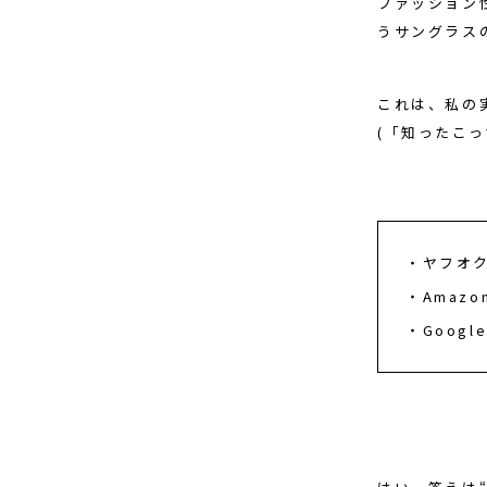
ファッション
うサングラス
これは、私の
(「知ったこ
ヤフオ
Amaz
Goog