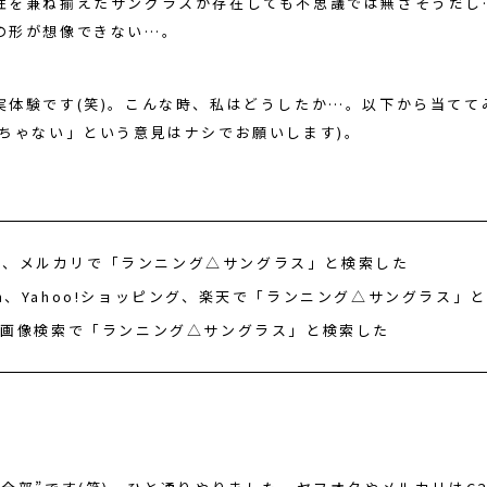
性を兼ね揃えたサングラスが存在しても不思議では無さそうだし
の形が想像できない…。
実体験です(笑)。こんな時、私はどうしたか…。以下から当てて
っちゃない」という意見はナシでお願いします)。
ク、メルカリで「ランニング△サングラス」と検索した
on、Yahoo!ショッピング、楽天で「ランニング△サングラス」
le画像検索で「ランニング△サングラス」と検索した