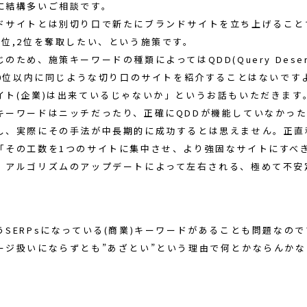
に結構多いご相談です。
ドサイトとは別切り口で新たにブランドサイトを立ち上げること
1位,2位を奪取したい、という施策です。
ため、施策キーワードの種類によってはQDD(Query Deserves
、10位以内に同じような切り口のサイトを紹介することはないです
イト(企業)は出来ているじゃないか」というお話もいただきます
キーワードはニッチだったり、正確にQDDが機能していなかっ
し、実際にその手法が中長期的に成功するとは思えません。正直私も
「その工数を1つのサイトに集中させ、より強固なサイトにすべ
、アルゴリズムのアップデートによって左右される、極めて不安
うSERPsになっている(商業)キーワードがあることも問題なの
ージ扱いにならずとも”あざとい”という理由で何とかならんかな