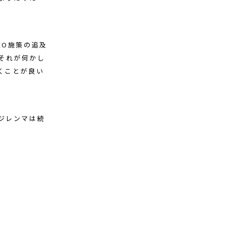
EO施策の追及
それが何かし
くことが良い
ジレンマは続