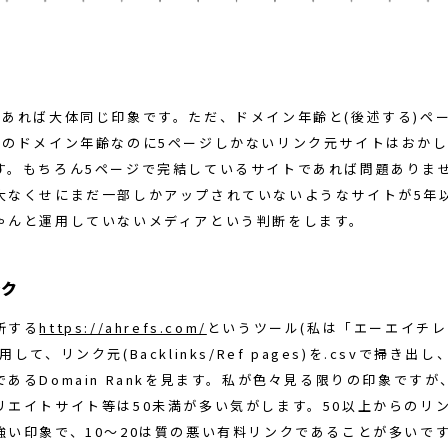
上あれば大体同じ印象です。ただ、ドメイン年齢と(後述する)ペ
上のドメイン年齢なのに5ページしかないリンク元サイトはおか
す。もちろん5ページで完結しているサイトであれば問題ありま
大なくせにまだ一部しかアップされていないようなサイトが5年
ゃんと運用していないメディアという判断をします。
ンク
析する
https://ahrefs.com/
というツール(私は「エーエイチ
して、リンク元(Backlinks/Ref pages)を.csvで掃き出し、
あるDomain Rankを見ます。私が色々見る限りの印象です
リエイトサイト等は50未満が多い気がします。50以上からのリ
強い印象で、10～20は質の悪い有料リンクであることが多いで