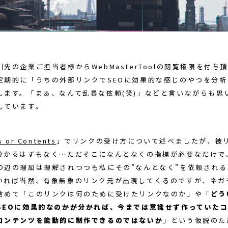
先の企業ご担当者様からWebMasterToolの閲覧権限を付与
定期的に「うちの外部リンクでSEOに効果的な感じのやつを分析
します。「まぁ、なんて乱暴な依頼(笑)」などと言いながらも思
しています。
s or Contents
」でリンクの受け方について述べましたが、被
分かるはずもなく…ただそこになんとなくの指標が必要なだけで
の辺の理屈は理解されつつも私にその”なんとなく”を依頼され
いれば当然、有象無象のリンク元が出現してくるのですが、ネガテ
含めて「このリンクは何のために受けたリンクなのか」や「
どう
SEOに効果的なのかが分かれば、今までは意識せず作っていた
コンテンツを能動的に制作できるのではないか
」という仮説のた