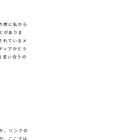
の際に私から
とがありま
されているメ
ディアかどう
を言い合うの
か、リンクの
が、ここでは