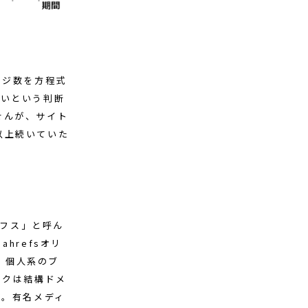
ージ数を方程式
しいという判断
せんが、サイト
以上続いていた
レフス」と呼ん
ahrefsオリ
が、個人系のブ
ンクは結構ドメ
す。有名メディ