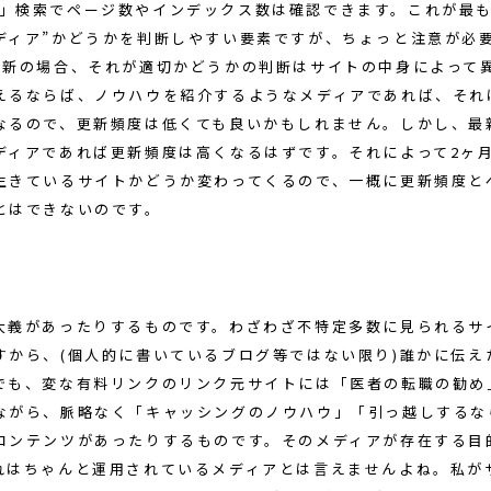
URL)」検索でページ数やインデックス数は確認できます。これが最
ディア”かどうかを判断しやすい要素ですが、ちょっと注意が必要
更新の場合、それが適切かどうかの判断はサイトの中身によって
えるならば、ノウハウを紹介するようなメディアであれば、それ
なるので、更新頻度は低くても良いかもしれません。しかし、最
ディアであれば更新頻度は高くなるはずです。それによって2ヶ月
生きているサイトかどうか変わってくるので、一概に更新頻度と
とはできないのです。
大義があったりするものです。わざわざ不特定多数に見られるサ
すから、(個人的に書いているブログ等ではない限り)誰かに伝え
でも、変な有料リンクのリンク元サイトには「医者の転職の勧め
ながら、脈略なく「キャッシングのノウハウ」「引っ越しするな
コンテンツがあったりするものです。そのメディアが存在する目
れはちゃんと運用されているメディアとは言えませんよね。私が