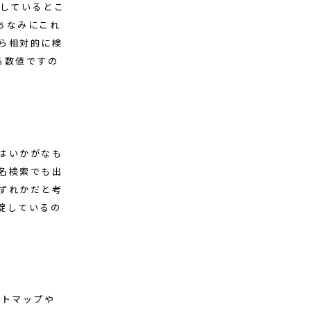
用しているとこ
ちなみにこれ
ら相対的に検
る数値ですの
はいかがなも
名検索でも出
ずれかだと考
綻しているの
イトマップや