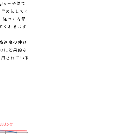
le＋やはて
を早めにしてく
。従って内部
てくれるはず
高速度の伸び
Oに効果的な
運用されている