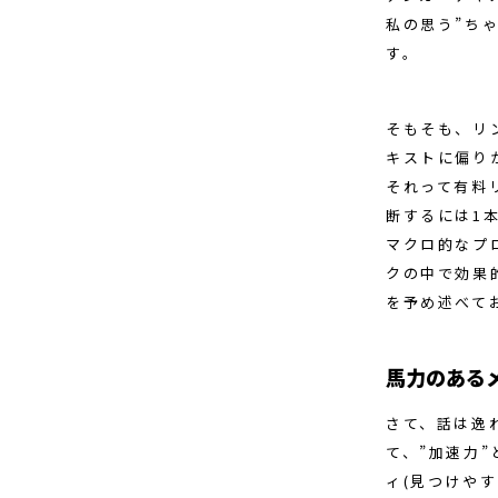
私の思う”ち
す。
そもそも、リ
キストに偏り
それって有料
断するには1
マクロ的なプ
クの中で効果
を予め述べて
馬力のある
さて、話は逸
て、”加速力
ィ(見つけや