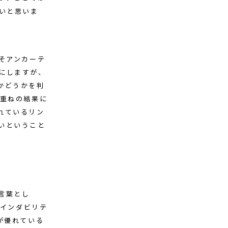
いと思いま
そアンカーテ
にしますが、
かどうかを判
み重ねの結果に
れているリン
いということ
言葉とし
ァインダビリテ
が優れている