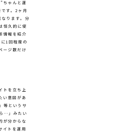
も”ちゃんと運
です。2ヶ月
異なります。分
は恒久的に使
新情報を紹介
に1回程度の
ページ数だけ
イトを立ち上
たい意図があ
」等というサ
ら…」みたい
的が分からな
サイトを運用