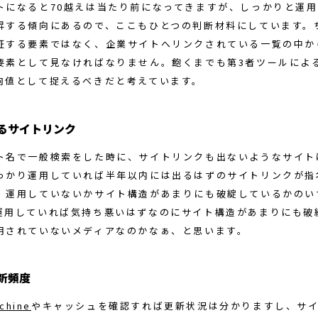
トになると70越えは当たり前になってきますが、しっかりと運
昇する傾向にあるので、ここもひとつの判断材料にしています。
証する要素ではなく、企業サイトへリンクされている一覧の中か
要素として見なければなりません。飽くまでも第3者ツールによ
向値として捉えるべきだと考えています。
るサイトリンク
ト名で一般検索をした時に、サイトリンクも出ないようなサイト
っかり運用していれば半年以内には出るはずのサイトリンクが指
、運用していないかサイト構造があまりにも破綻しているかのい
運用していれば気持ち悪いはずなのにサイト構造があまりにも破
用されていないメディアなのかなぁ、と思います。
新頻度
chine
やキャッシュを確認すれば更新状況は分かりますし、サ