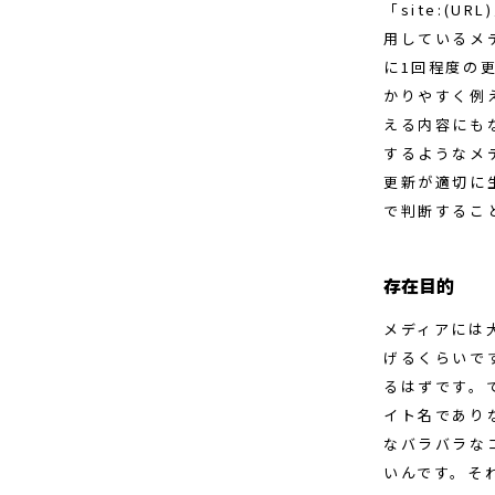
「site:(
用しているメ
に1回程度の
かりやすく例
える内容にも
するようなメ
更新が適切に
で判断するこ
存在目的
メディアには
げるくらいで
るはずです。
イト名であり
なバラバラな
いんです。そ