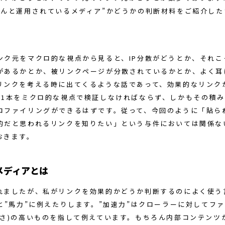
ゃんと運用されているメディア”かどうかの判断材料をご紹介した
ンク元をマクロ的な視点から見ると、IP分散がどうとか、それこ
があるかとか、被リンクページが分散されているかとか、よく耳
リンクを考える時に出てくるような話であって、効果的なリンク
本1本をミクロ的な視点で検証しなければならず、しかもその積
ロファイリングができるはずです。従って、今回のように「貼ら
的だと思われるリンクを知りたい」という与件においては関係な
おきます。
メディアとは
れましたが、私がリンクを効果的かどうか判断するのによく使う
”と”馬力”に例えたりします。”加速力”はクローラーに対してフ
すさ)の高いものを指して例えています。もちろん内部コンテンツ