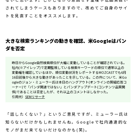
されてしまうケースもありますので、改めてご自身のサイ
トを見直すことをオススメします。
大きな検索ランキングの動きを確認、米Googleはパン
ダを否定
昨日からGoogle自然検索順位が大幅に変動していることが確認されている。
社内(※アイレップ)で定期監視している検索キーワードの順位で通常以上の
変動幅を確認しているほか、順位変動状況をレポートするMOZCASTでも6月
16日前後から大きな動きがあったことを示している。この件について、米Go
ogleのジョン・ミューラー氏は本日のハングアウト(オンラインの質疑応答コ
ーナー)で「パンダ関連ではない」とパンダアップデート(コンテンツ品質関
係)であることは否定したが、それ以上のコメントはしなかった。
引用元）
SEMリサーチ
「話したくない？」というご意見ですが、ミューラー氏は
知らないだけかもしれませんね。Googleで社内通達的な
モノがまだ来てないだけなのかも(笑)。