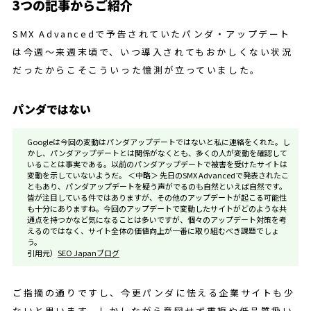
3つの記事からご紹介
SMX Advancedで予告されていたパンダ・アップデート
は今週～来週末頃で、いつ導入されてもおかしくない状況
だったからこそこういった憶測が立っていました。
パンダではない
Googleは今回の変動はパンダアップデートではないと私に連絡をくれた。し
かし、パンダアップデートとは関係がなくとも、多くの人が変動を確認して
いることは事実である。以前のパンダアップデートで被害を受けたサイトは
変動を示していないようだ。 ＜中略＞ 先日のSMX Advancedで発表されたこ
ともあり、パンダアップデートを疑う声がでるのも自然といえば自然です。
皆が注目している件ではありますが、その他のアップデートが起こる可能性
も十分にありますね。今回のアップデートで変動したサイトがどのような共
通点を持つかなど気になることは多いですが、個々のアップデート対策を考
えるのではなく、サイト全体の価値向上が一番に取り組むべき課題でしょ
う。
引用元）
SEO Japanブログ
ご指摘の通りですし、今更パンダに怯える企業サイトも少
ないと思います。しかしながら意図せず重複や低品質扱い