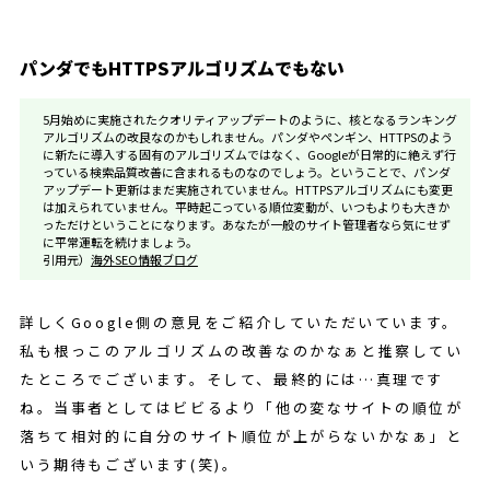
パンダでもHTTPSアルゴリズムでもない
5月始めに実施されたクオリティアップデートのように、核となるランキング
アルゴリズムの改良なのかもしれません。パンダやペンギン、HTTPSのよう
に新たに導入する固有のアルゴリズムではなく、Googleが日常的に絶えず行
っている検索品質改善に含まれるものなのでしょう。ということで、パンダ
アップデート更新はまだ実施されていません。HTTPSアルゴリズムにも変更
は加えられていません。平時起こっている順位変動が、いつもよりも大きか
っただけということになります。あなたが一般のサイト管理者なら気にせず
に平常運転を続けましょう。
引用元）
海外SEO情報ブログ
詳しくGoogle側の意見をご紹介していただいています。
私も根っこのアルゴリズムの改善なのかなぁと推察してい
たところでございます。そして、最終的には…真理です
ね。当事者としてはビビるより「他の変なサイトの順位が
落ちて相対的に自分のサイト順位が上がらないかなぁ」と
いう期待もございます(笑)。