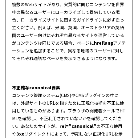
複数のWebサイトがあり、実質的に同じコンテンツを世界
中の異なるユーザーにローカライズして提供している場
合、
ローカライズサイトに関するガイドラインに必ず従っ
て
ください。例えば、米国、英国、オーストラリアの英語
圏のユーザー向けにそれぞれ異なるサイトを運営している
がコンテンツは同じである場合、ページに
hreflang
アノテ
ーションを追加することで、異なる地域のユーザーに対し
てそれぞれ適切なページを表示できるようになります。
不正確なcanonical要素
コンテンツ管理システム(CMS)やCMSプラグインの中に
は、外部サイトのURLを指すために正規化技術を不正に使
用しているものがあります。ブラウザの開発者ツールでHT
MLを確認し、不正利用されていないかを確認してくださ
い。あなたのサイトが、
rel=”canonical”
の不正な使用
や
3xx
リダイレクトによって、予期しない正規化URLを示