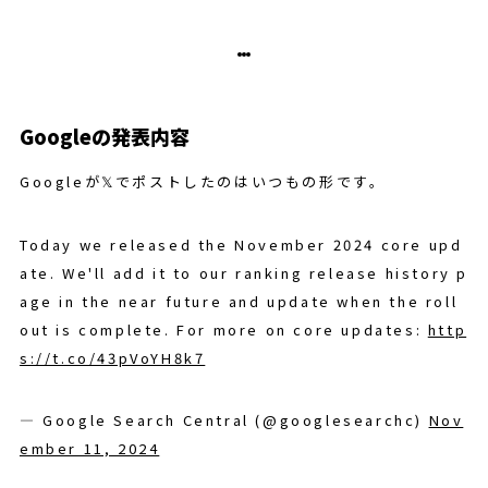
Googleの発表内容
Googleが𝕏でポストしたのはいつもの形です。
Today we released the November 2024 core upd
ate. We'll add it to our ranking release history p
age in the near future and update when the roll
out is complete. For more on core updates:
http
s://t.co/43pVoYH8k7
— Google Search Central (@googlesearchc)
Nov
ember 11, 2024