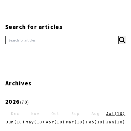
Search for articles
Archives
2026
(
70
)
Dec
Nov
Oct
Sep
Aug
Jul
(
10
)
Jun
(
10
)
May
(
10
)
Apr
(
10
)
Mar
(
10
)
Feb
(
10
)
Jan
(
10
)