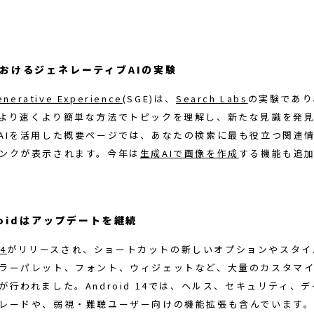
おけるジェネレーティブAIの実験
enerative Experience
(SGE)は、
Search Labs
の実験であり
より速くより簡単な方法でトピックを理解し、新たな見識を発
AIを活用した概要ページでは、あなたの検索に最も役立つ関連
ンクが表示されます。今年は
生成AIで画像を作成
する機能も追
roidはアップデートを継続
14
がリリースされ、ショートカットの新しいオプションやスタイ
ラーパレット、フォント、ウィジェットなど、大量のカスタマ
が行われました。Android 14では、ヘルス、セキュリティ、
レードや、弱視・難聴ユーザー向けの機能拡張も含んでいます。