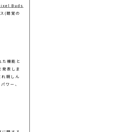
Pixel Buds
ス(聴覚の
れた機能と
を発表しま
慣れ親しん
のパワー、
康に関する