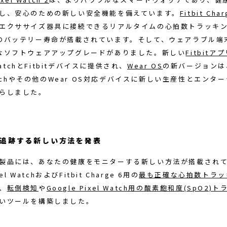
し、安心のための新しい安全機能を備えています。
Fitbit Char
エクササイズ器具に接続できるリアルタイムの心拍数トラッキ
のバッテリー寿命が搭載されています。そして、ウェアラブル端
なソフトウェアアップグレードがありました。新しい
Fitbitア
 WatchとFitbitデバイスに提供され、
Wear OS
の新バージョンは、
Watchやその他のWear OS対応デバイスに新しい生産性とエンタ
らしました。
を追跡する新しい方法を発表
製品には、あなたの健康をモニターする新しい方法が搭載されて
xel WatchおよびFitbit Charge 6用の
最も正確な心拍数トラッ
、
転倒検知
や
Google Pixel Watch用の酸素飽和度(SpO2)
いツールを構築しました。