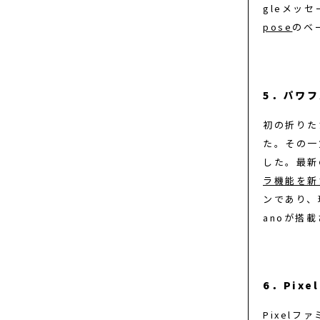
gleメッ
pose
のベ
5．パワフ
初の折りた
た。その一
した。最新
ラ機能を新
ンであり、現
anoが搭
6．Pix
Pixel