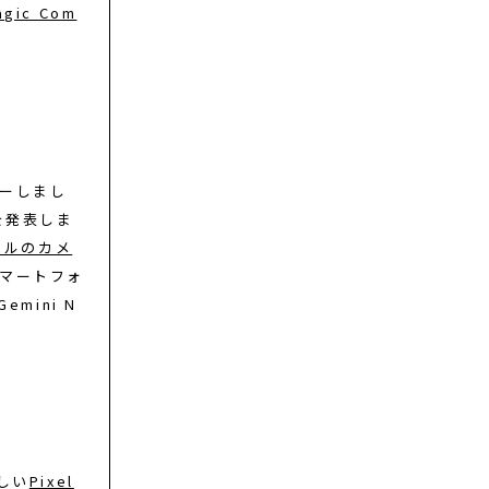
agic Com
ューしまし
を発表しま
ベルのカメ
スマートフォ
mini N
しい
Pixel