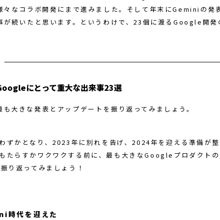
様々なコラボ開発にまで進みました。そして年末にGeminiの発
事が続いたと思います。というわけで、23個に渡るGoogle開
Googleにとって重大な出来事23選
最も大きな発表とアップデートを振り返ってみましょう。
わずかとなり、2023年に別れを告げ、2024年を迎える準備が
もたらすかワクワクする前に、最も大きなGoogleプロダクトの
個振り返ってみましょう！
ini時代を迎えた