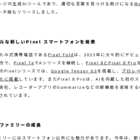
セージの生成AIツールであり、適切な言葉を見つける助けになる
M
ータ版もリリースしました。
ルな新しいPixel スマートフォンを発表
たみ式携帯電話である
Pixel Fold
は、2023年に大々的にデビ
方で、
Pixel 7a
でAシリーズを継続し、
Pixel 8とPixel 8 Pro
のPixelシリーズでは、
Google Tensor G3
を搭載し、
プロレ
たに搭載
しています。またPixel 8 Proは、AIを内蔵した初の
在、レコーダーアプリのSummarizeなどの新機能を実現するGe
載されています。
elファミリーの成長
ファミリーにはスマートフォン以外にも魅力があります。今年は、新