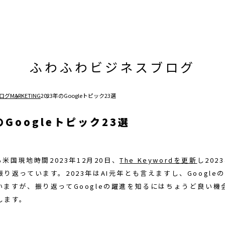
ふわふわビジネスブログ
ログ
MARKETING
2023年のGoogleトピック23選
のGoogleトピック23選
る米国現地時間2023年12月20日、
The Keywordを更新
し202
り返っています。2023年はAI元年とも言えますし、Googleの
いますが、振り返ってGoogleの躍進を知るにはちょうど良い機
します。