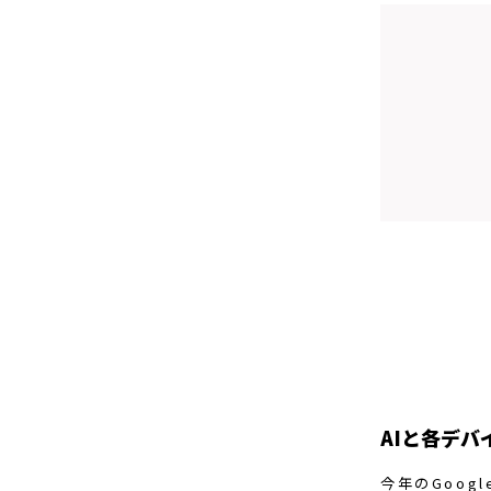
AIと各デバ
今年のGoog