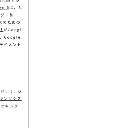
ge 6
は、互
ングに加
末のための
プリ
がGoogl
Google
ーテイメント
います。G
キングシス
トラッキング