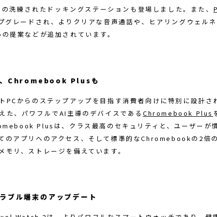
その洗練されたドッキングステーションも登場しました。また、
プグレードされ、よりクリアな音声通話や、ヒアリングウェルネ
めの提案などが追加されています。
Chromebook Plusも
トPCからのステップアップを目指す消費者向けに特別に設計さ
えた、パワフルでAI主導のデバイスである
Chromebook Plus
romebook Plusは、クラス最高のセキュリティと、ユーザーが
てのアプリへのアクセス、そして標準的なChromebookの2倍
メモリ、ストレージを備えています。
アラブル端末のアップデート
xel Watch 2
は、よりパワフルなスマートウォッチであり、健