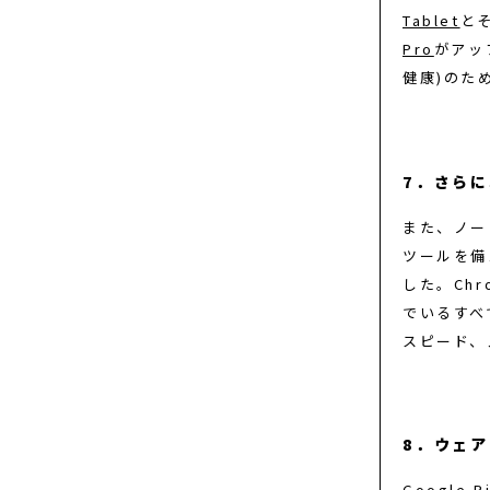
Tablet
と
Pro
がアッ
健康)のた
7．さらに、
また、ノー
ツールを備
した。Ch
でいるすべ
スピード、
8．ウェ
Google Pi