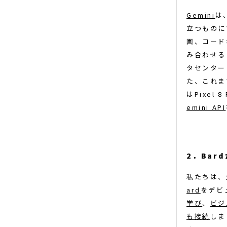
Gemini
は
立つものに
画、コード
み合わせる
タセンター
た、これまで
はPixel
emini API
2．Bar
私たちは、
ard
をデビ
学び
、
ビジ
も接続
しま