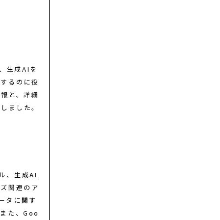
、生成AIを
見するのに役
情報と、詳細
加しました。
ル、
生成AI
イズ関連のア
データに関す
また、Goo