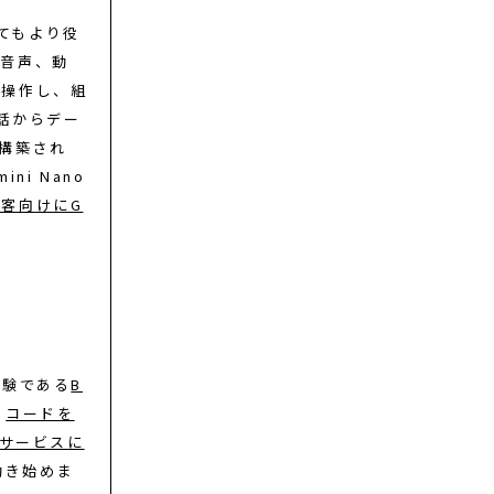
てもより役
、音声、動
、操作し、組
電話からデー
に構築され
ni Nano
の顧客向けにG
実験である
B
、
コードを
やサービスに
動き始めま