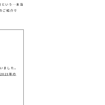
表という…本当
発のご紹介で
整いました。
2023年の