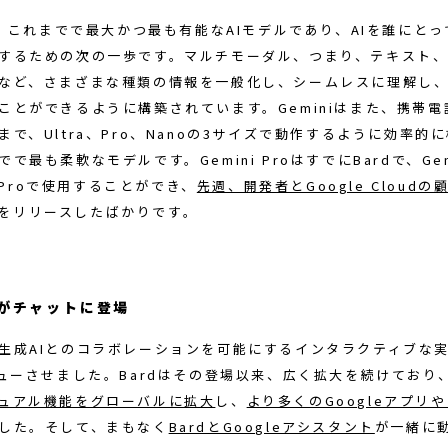
、これまでで最大かつ最も有能なAIモデルであり、AIを誰にとっ
するための次の一歩です。マルチモーダル、つまり、テキスト
など、さまざまな種類の情報を一般化し、シームレスに理解し
ことができるように構築されています。Geminiはまた、携帯
まで、Ultra、Pro、Nanoの3サイズで動作するように効率的
で最も柔軟なモデルです。Gemini ProはすでにBardで、Gemi
 8 Proで使用することができ、
先週、開発者とGoogle Cloud
をリリースしたばかりです。
dがチャットに登場
生成AIとのコラボレーションを可能にするインタラクティブな
ューさせました。Bardはその登場以来、広く拡大を続けており
ュアル機能をグローバルに拡大
し、
より多くのGoogleアプリ
した。そして、まもなく
BardとGoogleアシスタント
が一緒に