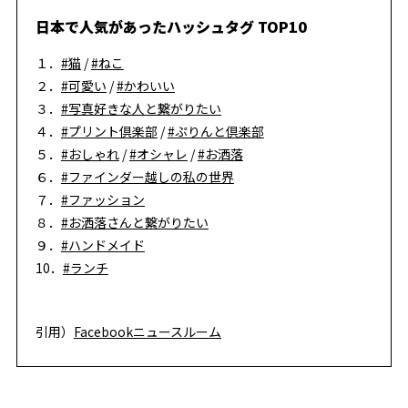
日本で人気があったハッシュタグ TOP10
１．
#猫
/
#ねこ
２．
#可愛い
/
#かわいい
３．
#写真好きな人と繋がりたい
４．
#プリント倶楽部
/
#ぷりんと倶楽部
５．
#おしゃれ
/
#オシャレ
/
#お洒落
６．
#ファインダー越しの私の世界
７．
#ファッション
８．
#お洒落さんと繋がりたい
９．
#ハンドメイド
10．
#ランチ
引用）
Facebookニュースルーム