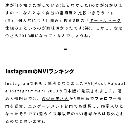
達が何を知りたがっている(知らなかった)のかが分かりま
すので、なんとなく自分の常識度と比較できそうです
(笑)。個人的には「仕組み」検索8位の「
タートルトーク
仕組み
」というのが興味深かったです(笑)。しかし、なぜ
今さら2018年になって…なんでしょうね。
InstagramのMVIランキング
Instagramでももう恒例となりましたMVI(Most Valuabl
e Instagrammer) 2018の
日本版が発表されました
。著
名人部門系では、
渡辺直美さん
が3年連続でフォロワー部
門を受賞、エンゲージメント部門でも受賞し、殿堂入りと
なったそうです(恐らく来年以降のMVI選考からは除外され
るのだと思います)。