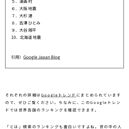
５．漫画 村
６．大阪 地震
７．大杉 漣
８．吉澤 ひとみ
９．大谷 翔平
10．北海道 地震
引用）
Google Japan Blog
それぞれの詳細は
Googleトレンド
にまとめられています
ので、ぜひご覧ください。ちなみに、このGoogleトレン
ドでは世界各国のランキングを確認できます。
「とは」検索のランキングも面白いですよね。世の中の人